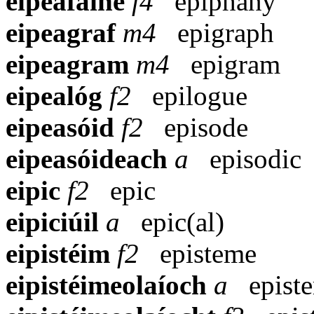
eipeafáine
f4
epiphany
eipeagraf
m4
epigraph
eipeagram
m4
epigram
eipealóg
f2
epilogue
eipeasóid
f2
episode
eipeasóideach
a
episodic
eipic
f2
epic
eipiciúil
a
epic(al)
eipistéim
f2
episteme
eipistéimeolaíoch
a
epist