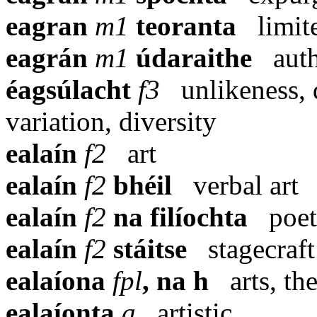
eagran
m1
teoranta
limit
eagrán
m1
údaraithe
aut
éagsúlacht
f3
unlikeness, 
variation, diversity
ealaín
f2
art
ealaín
f2
bhéil
verbal art
ealaín
f2
na filíochta
poet
ealaín
f2
stáitse
stagecraft
ealaíona
fpl
, na h
arts, th
ealaíonta
a
artistic