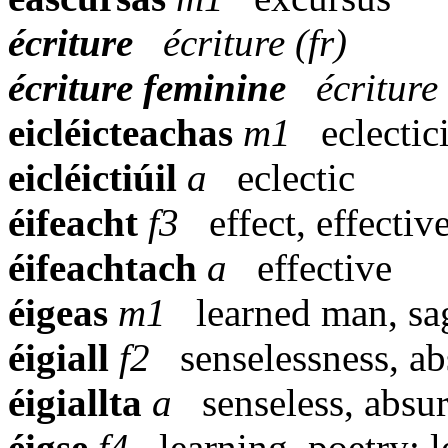
écriture
écriture (fr)
écriture feminine
écriture
eicléicteachas
m1
eclectic
eicléictiúil
a
eclectic
éifeacht
f3
effect, effectiv
éifeachtach
a
effective
éigeas
m1
learned man, sa
éigiall
f2
senselessness, ab
éigiallta
a
senseless, absu
éigse
f4
learning, poetry; 