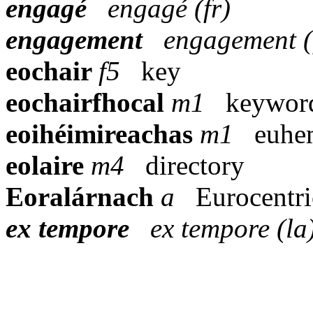
engagé
engagé (fr)
engagement
engagement (
eochair
f5
key
eochairfhocal
m1
keywor
eoihéimireachas
m1
euhe
eolaire
m4
directory
Eoralárnach
a
Eurocentri
ex tempore
ex tempore (la