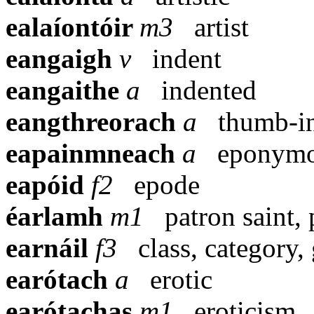
ealaíontóir
m3
artist
eangaigh
v
indent
eangaithe
a
indented
eangthreorach
a
thumb-i
eapainmneach
a
eponym
eapóid
f2
epode
éarlamh
m1
patron saint,
earnáil
f3
class, category,
earótach
a
erotic
earótachas
m1
eroticism