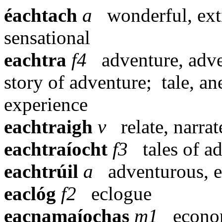
éachtach
a
wonderful, ext
sensational
eachtra
f4
adventure, adve
story of adventure;
tale, an
experience
eachtraigh
v
relate, narrat
eachtraíocht
f3
tales of a
eachtrúil
a
adventurous, e
eaclóg
f2
eclogue
eacnamaíochas
m1
econ