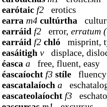
earótaic
f2
erotics
earra
m4
cultúrtha
cultu
earráid
f2
error,
erratum (
earráid
f2
chló
misprint, 
easáitigh
v
displace, dislo
éasca
a
free, fluent, easy
éascaíocht
f3
stíle
fluency
eascatalaíoch
a
eschatalo
eascateolaíocht
f3
eschat
eascursas
m1
excursus