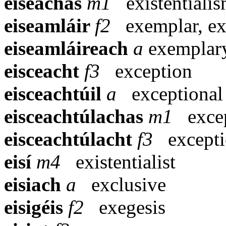
eiseachas
m1
existentiali
eiseamláir
f2
exemplar, ex
eiseamláireach
a
exemplar
eisceacht
f3
exception
eisceachtúil
a
exceptional
eisceachtúlachas
m1
exce
eisceachtúlacht
f3
excepti
eisí
m4
existentialist
eisiach
a
exclusive
eisigéis
f2
exegesis