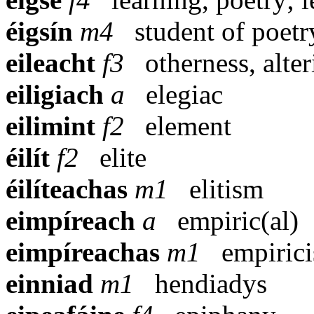
éigsín
m4
student of poetry
eileacht
f3
otherness, alter
eiligiach
a
elegiac
eilimint
f2
element
éilít
f2
elite
éilíteachas
m1
elitism
eimpíreach
a
empiric(al)
eimpíreachas
m1
empiric
einniad
m1
hendiadys