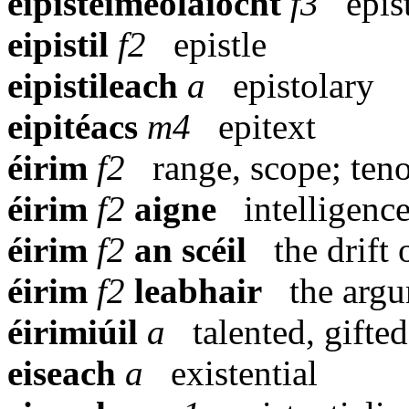
eipistéimeolaíocht
f3
epi
eipistil
f2
epistle
eipistileach
a
epistolary
eipitéacs
m4
epitext
éirim
f2
range, scope; tenor
éirim
f2
aigne
intelligenc
éirim
f2
an scéil
the drift 
éirim
f2
leabhair
the arg
éirimiúil
a
talented, gifted
eiseach
a
existential