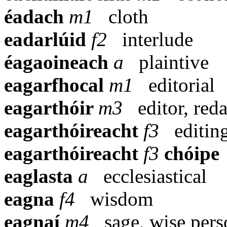
éadach
m1
cloth
eadarlúid
f2
interlude
éagaoineach
a
plaintive
eagarfhocal
m1
editorial
eagarthóir
m3
editor, red
eagarthóireacht
f3
editin
eagarthóireacht
f3
chóipe
eaglasta
a
ecclesiastical
eagna
f4
wisdom
eagnaí
m4
sage, wise per