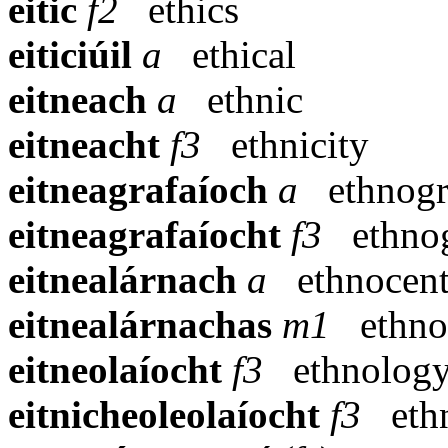
eitic
f2
ethics
eiticiúil
a
ethical
eitneach
a
ethnic
eitneacht
f3
ethnicity
eitneagrafaíoch
a
ethnog
eitneagrafaíocht
f3
ethno
eitnealárnach
a
ethnocent
eitnealárnachas
m1
ethno
eitneolaíocht
f3
ethnolog
eitnicheoleolaíocht
f3
eth