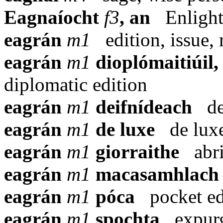
Eagnaíocht
f3
, an
Enligh
eagrán
m1
edition, issue,
eagrán
m1
dioplómaitiúil,
diplomatic
edition
eagrán
m1
deifnídeach
de
eagrán
m1
de luxe
de lux
eagrán
m1
giorraithe
abr
eagrán
m1
macasamhlach
eagrán
m1
póca
pocket ed
eagrán
m1
spochta
expur