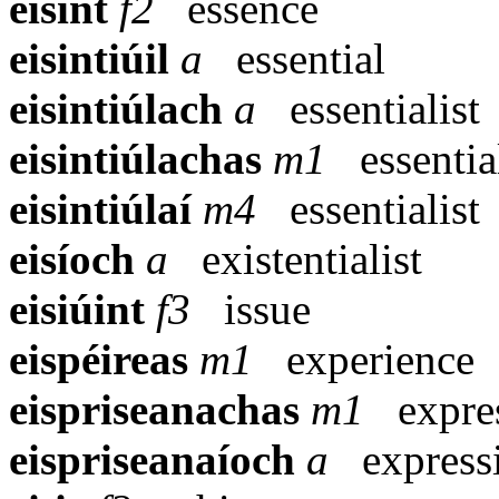
eisint
f2
essence
eisintiúil
a
essential
eisintiúlach
a
essentialist
eisintiúlachas
m1
essenti
eisintiúlaí
m4
essentialist
eisíoch
a
existentialist
eisiúint
f3
issue
eispéireas
m1
experience
eispriseanachas
m1
expre
eispriseanaíoch
a
express